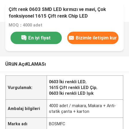
Çift renk 0603 SMD LED kırmızı ve mavi, Çok
fonksiyonel 1615 Çift renk Chip LED
MOQ：4000 adet
En iyi fiyat
Bizimle iletişim kur
ÜRüN AçıKLAMASı
0603 İki renkli LED
,
Vurgulamak:
1615 Çift renkli LED Çip
,
0603 İki renkli LED Işık
4000 adet / makara, Makara + Anti-
Ambalaj bilgileri
statik çanta + karton
Marka adı
BOSMFC