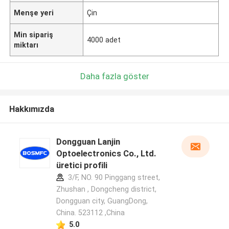
Menşe yeri
Çin
Min sipariş
4000 adet
miktarı
Daha fazla göster
Hakkımızda
Dongguan Lanjin
Optoelectronics Co., Ltd.
üretici profili
3/F, NO. 90 Pinggang street,
Zhushan , Dongcheng district,
Dongguan city, GuangDong,
China. 523112 ,China
5.0