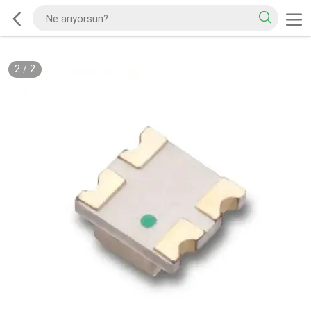
2
/
2