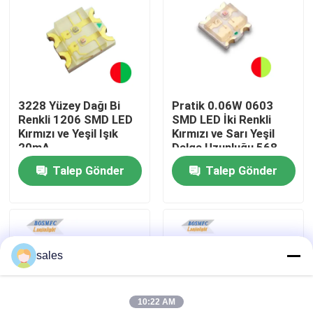
VR Gösterisi
Hakkımızda
3228 Yüzey Dağı Bi
Pratik 0.06W 0603
Renkli 1206 SMD LED
SMD LED İki Renkli
Fabrika turu
Kırmızı ve Yeşil Işık
Kırmızı ve Sarı Yeşil
20mA
Dalga Uzunluğu 568-
576nm 1615
Talep Gönder
Talep Gönder
Kalite kontrol
Bize ulaşın
sales
Haberler
10:22 AM
Tüm servis talepleri