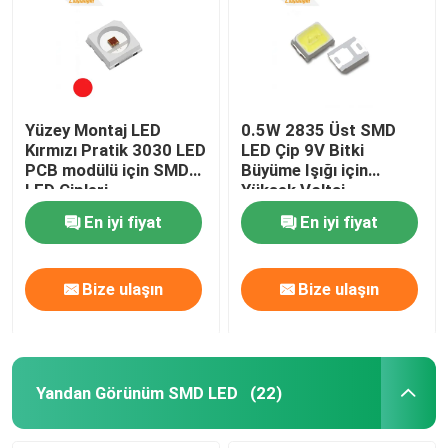
Yüzey Montaj LED
0.5W 2835 Üst SMD
Kırmızı Pratik 3030 LED
LED Çip 9V Bitki
PCB modülü için SMD
Büyüme Işığı için
LED Çipleri
Yüksek Voltaj
En iyi fiyat
En iyi fiyat
Bize ulaşın
Bize ulaşın
Yandan Görünüm SMD LED
(22)