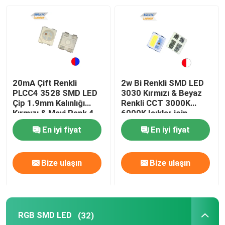
VR Gösterisi
Hakkımızda
20mA Çift Renkli
2w Bi Renkli SMD LED
Fabrika turu
PLCC4 3528 SMD LED
3030 Kırmızı & Beyaz
Çip 1.9mm Kalınlığı
Renkli CCT 3000K
Kırmızı & Mavi Renk 4
6000K Işıklar için
Pin
Kalite kontrol
En iyi fiyat
En iyi fiyat
Bize ulaşın
Bize ulaşın
Bize ulaşın
Haberler
RGB SMD LED
(32)
Tüm servis talepleri