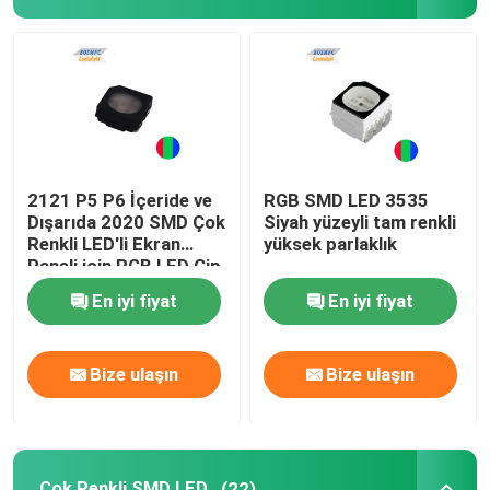
Üst SMD LED'i
Yandan Görünüm SMD LED
İki renkli SMD LED
2121 P5 P6 İçeride ve
RGB SMD LED 3535
Dışarıda 2020 SMD Çok
Siyah yüzeyli tam renkli
Renkli LED'li Ekran
yüksek parlaklık
RGB SMD LED
Paneli için RGB LED Çip
En iyi fiyat
En iyi fiyat
Çok Renkli SMD LED
Bize ulaşın
Bize ulaşın
LED Kubbe Lens
Açık Delik LED'i
Çok Renkli SMD LED
(22)