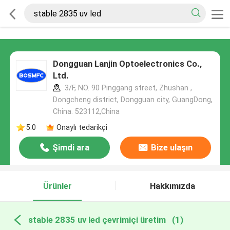
Dongguan Lanjin Optoelectronics Co.,
Ltd.
3/F, NO. 90 Pinggang street, Zhushan ,
Dongcheng district, Dongguan city, GuangDong,
China. 523112,China
5.0
Onaylı tedarikçi
Şimdi ara
Bize ulaşın
Ürünler
Hakkımızda
stable 2835 uv led çevrimiçi üretim
(1)