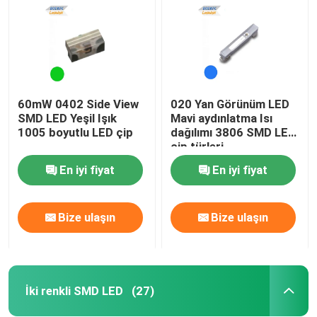
60mW 0402 Side View
020 Yan Görünüm LED
SMD LED Yeşil Işık
Mavi aydınlatma Isı
1005 boyutlu LED çip
dağılımı 3806 SMD LED
çip türleri
En iyi fiyat
En iyi fiyat
Bize ulaşın
Bize ulaşın
Ana sayfa
Ürünler
İki renkli SMD LED
(27)
VİDEOLAR